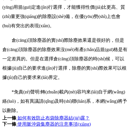
(yīng)用規(guī)定進(jìn)行選擇，才能獲得性價(jià)比更高、質
(zhì)量更強(qiáng)的除塵設(shè)備，在優(yōu)勢(shì)上也會
(huì)有突出的表現(xiàn)。
倉(cāng)頂除塵器的實(shí)際除塵效果還是很好的，但是
倉(cāng)頂除塵器的除塵效果沒(méi)有產(chǎn)品規(guī)格是有
一定差異的。但是在選擇倉(cāng)頂除塵器的時(shí)候，可以
根據(jù)自己的要求進(jìn)行選擇，除塵的實(shí)際效果可以根
據(jù)自己的要求來(lái)界定。
*免責(zé)聲明:轉(zhuǎn)載內(nèi)容均來(lái)自于網(wǎng)
絡(luò)，如有異議請(qǐng)及時(shí)聯(lián)系，本網(wǎng)將予
以刪除。
上一條
如何有效防止布袋除塵器結(jié)露？
下一條
使用脈沖袋集塵器的注意事項(xiàng)