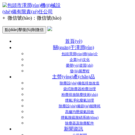
+
微信號(hào)：
微信號(hào)
點(diǎn)擊復(fù)制微信
首頁(yè)
關(guān)于澤潤(rùn)
包頭澤潤(rùn)簡(jiǎn)介
企業(yè)文化
榮譽(yù)資質(zhì)
發(fā)展歷程
主營(yíng)產(chǎn)品
除塵設(shè)備低排放改造
袋式除塵器粉塵治理
粉塵排放除塵技術(shù)
煙氣凈化廢氣治理
除塵設(shè)備節(jié)能降耗
高爐均壓煤氣回收
煙氣脫硫脫硝系統(tǒng)
除塵器及除塵配件
新聞資訊