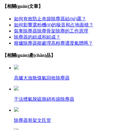
【相關(guān)文章】
如何有效防止布袋除塵器結(jié)露？
如何影響選粉機(jī)的噪音和占地面積？
裝車除塵器除塵骨架除塵的工作原理
除塵器的組成和組成？
熔爐除塵器能處理高粉塵濃度氣體嗎？
【相關(guān)產(chǎn)品】
高爐大放散煤氣回收除塵器
干法煙氣脫硫脫硝布袋除塵器
除塵器骨架文氏管