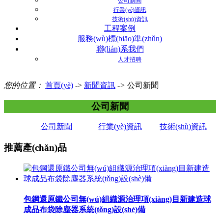
公司新聞
行業(yè)資訊
技術(shù)資訊
工程案例
服務(wù)標(biāo)準(zhǔn)
聯(lián)系我們
人才招聘
您的位置：
首頁(yè)
->
新聞資訊
->
公司新聞
公司新聞
公司新聞
行業(yè)資訊
技術(shù)資訊
推薦產(chǎn)品
包鋼還原鐵公司無(wú)組織源治理項(xiàng)目新建造球
成品布袋除塵器系統(tǒng)設(shè)備