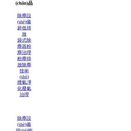
(chǎn)品
除塵設
(shè)備
超低排
放
袋式除
塵器粉
塵治理
粉塵排
放除塵
技術
(shù)
煙氣凈
化廢氣
治理
除塵設
(shè)備
節(jié)能