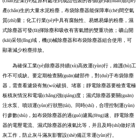
(chǎn)企業(yè)從原料處理到成品包裝的各個(gè)環(huán)節(jié)
產(chǎn)生的大量水泥粉塵，布袋除塵器能保障車(chē)間空氣
質(zhì)量；化工行業(yè)中具有腐蝕性、易燃易爆的粉塵，濕
式除塵器可發(fā)揮除塵和吸收有害氣體的雙重功效；礦山開
(kāi)采領(lǐng)域，機(jī)械除塵器和布袋除塵器組合使用，可
顯著減少粉塵排放。
為確保工業(yè)除塵器持續(xù)高效運(yùn)行，維護(hù)工
作不可或缺。要定期檢查關(guān)鍵部件，對(duì)于布袋除塵
器，需查看濾袋有無(wú)破損、堵塞；靜電除塵器要檢查電極
板積灰情況和電場(chǎng)強(qiáng)度；濕式除塵器要關(guān)
注水泵、噴頭運(yùn)行狀態(tài)。同時(shí)，合理控制運(yùn)
行參數(shù)，如布袋除塵器的過(guò)濾風(fēng)速、靜電除塵
器的電壓電流、濕式除塵器的液氣比等，并且及時(shí)做好清
灰工作，防止灰斗滿灰影響設(shè)備正常運(yùn)行。