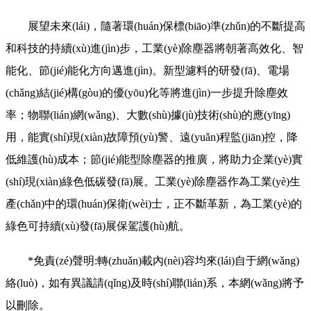
展望未來(lái)，隨著環(huán)保標(biāo)準(zhǔn)的不斷提高
和科技的持續(xù)進(jìn)步，工業(yè)除塵器將朝著高效化、智
能化、節(jié)能化方向邁進(jìn)。新型濾料的研發(fā)、電場
(chǎng)結(jié)構(gòu)的優(yōu)化等將進(jìn)一步提升除塵效
率；物聯(lián)網(wǎng)、大數(shù)據(jù)技術(shù)的應(yīng)
用，能實(shí)現(xiàn)故障預(yù)警、遠(yuǎn)程監(jiān)控，降
低維護(hù)成本；節(jié)能型除塵器的推廣，將助力企業(yè)實
(shí)現(xiàn)綠色低碳發(fā)展。工業(yè)除塵器作為工業(yè)生
產(chǎn)中的環(huán)保衛(wèi)士，正不斷革新，為工業(yè)的
綠色可持續(xù)發(fā)展保駕護(hù)航。
*免責(zé)聲明:轉(zhuǎn)載內(nèi)容均來(lái)自于網(wǎng)
絡(luò)，如有異議請(qǐng)及時(shí)聯(lián)系，本網(wǎng)將予
以刪除。