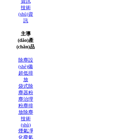
資訊
技術
(shù)資
訊
主導
(dǎo)產
(chǎn)品
除塵設
(shè)備
超低排
放
袋式除
塵器粉
塵治理
粉塵排
放除塵
技術
(shù)
煙氣凈
化廢氣