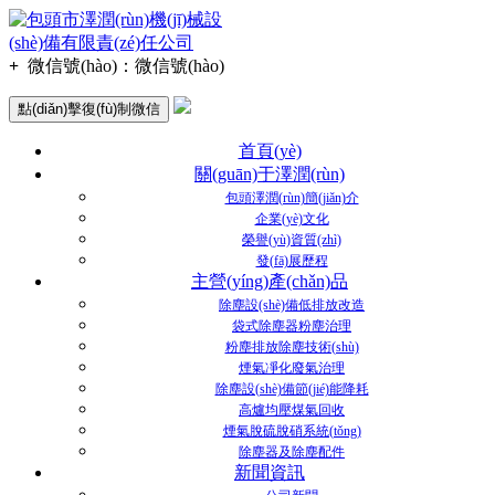
+
微信號(hào)：
微信號(hào)
點(diǎn)擊復(fù)制微信
首頁(yè)
關(guān)于澤潤(rùn)
包頭澤潤(rùn)簡(jiǎn)介
企業(yè)文化
榮譽(yù)資質(zhì)
發(fā)展歷程
主營(yíng)產(chǎn)品
除塵設(shè)備低排放改造
袋式除塵器粉塵治理
粉塵排放除塵技術(shù)
煙氣凈化廢氣治理
除塵設(shè)備節(jié)能降耗
高爐均壓煤氣回收
煙氣脫硫脫硝系統(tǒng)
除塵器及除塵配件
新聞資訊