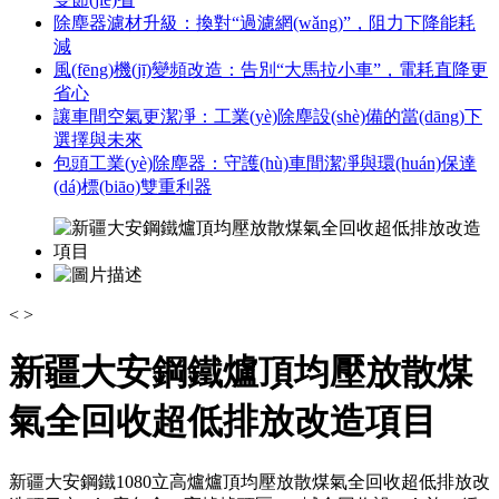
除塵器濾材升級：換對“過濾網(wǎng)”，阻力下降能耗
減
風(fēng)機(jī)變頻改造：告別“大馬拉小車”，電耗直降更
省心
讓車間空氣更潔凈：工業(yè)除塵設(shè)備的當(dāng)下
選擇與未來
包頭工業(yè)除塵器：守護(hù)車間潔凈與環(huán)保達
(dá)標(biāo)雙重利器
<
>
新疆大安鋼鐵爐頂均壓放散煤
氣全回收超低排放改造項目
新疆大安鋼鐵1080立高爐爐頂均壓放散煤氣全回收超低排放改