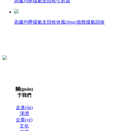
高爐均壓煤氣全回收引射器
高爐均壓煤氣全回收休風(fēng)放散煤氣回收
關(guān)
于我們
走進(jìn)
澤潤
企業(yè)
文化