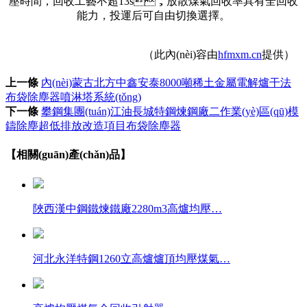
壓時間，回收工藝不超13s，放散煤氣回收率具有全回收
能力，投運后可自由切換選擇。
（此內(nèi)容由
hfmxm.cn
提供）
上一條
內(nèi)蒙古北方中鑫安泰8000噸稀土金屬電解爐干法
布袋除塵器噴淋塔系統(tǒng)
下一條
攀鋼集團(tuán)江油長城特鋼煉鋼廠二作業(yè)區(qū)模
鑄除塵超低排放改造項目布袋除塵器
【相關(guān)產(chǎn)品】
陜西漢中鋼鐵煉鐵廠2280m3高爐均壓…
河北永洋特鋼1260立高爐爐頂均壓煤氣…